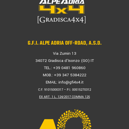
G.F.I. ALPE ADRIA OFF-ROAD, A.S.D.
Via Zumin 13
34072 Gradisca d’Isonzo (GO) IT
TEL.: +39 0481 960860
MOB.: +39 347 5384222
EMAIL:
info@gfi4x4.it
C.F. 91015000317 – P.I. 00515270312
EX ART. 1 L. 124/2017 COMMA 125