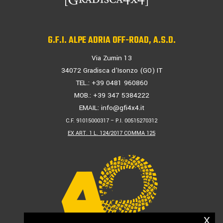
G.F.I. ALPE ADRIA OFF-ROAD, A.S.D.
Via Zumin 13
34072 Gradisca d’Isonzo (GO) IT
TEL.: +39 0481 960860
MOB.: +39 347 5384222
EMAIL:
info@gfi4x4.it
C.F. 91015000317 – P.I. 00515270312
EX ART. 1 L. 124/2017 COMMA 125
x