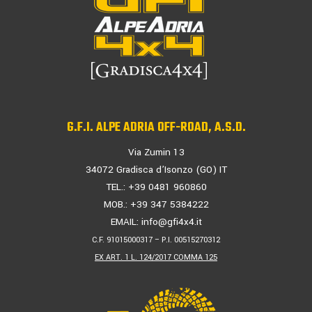
G.F.I. ALPE ADRIA OFF-ROAD, A.S.D.
Via Zumin 13
34072 Gradisca d’Isonzo (GO) IT
TEL.: +39 0481 960860
MOB.: +39 347 5384222
EMAIL:
info@gfi4x4.it
C.F. 91015000317 – P.I. 00515270312
EX ART. 1 L. 124/2017 COMMA 125