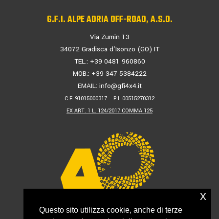
G.F.I. ALPE ADRIA OFF-ROAD, A.S.D.
Via Zumin 13
34072 Gradisca d’Isonzo (GO) IT
TEL.: +39 0481 960860
MOB.: +39 347 5384222
EMAIL:
info@gfi4x4.it
C.F. 91015000317 – P.I. 00515270312
EX ART. 1 L. 124/2017 COMMA 125
x
Questo sito utilizza cookie, anche di terze