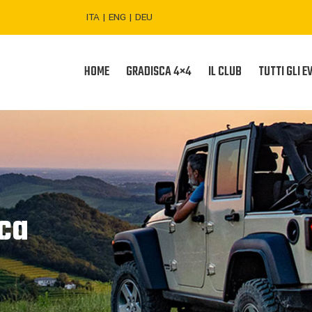
ITA
|
ENG
|
DEU
HOME
GRADISCA 4×4
IL CLUB
TUTTI GLI E
sca