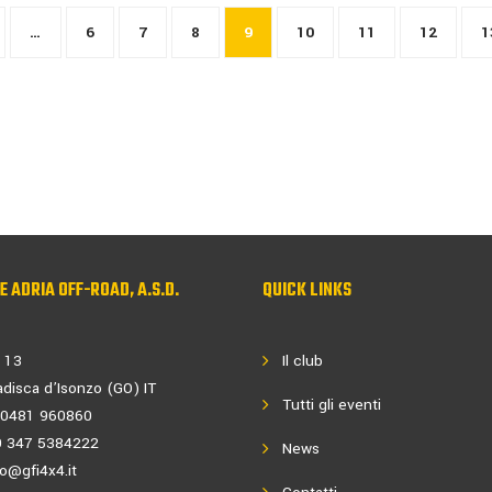
…
6
7
8
9
10
11
12
1
PE ADRIA OFF-ROAD, A.S.D.
QUICK LINKS
 13
Il club
disca d’Isonzo (GO) IT
Tutti gli eventi
9 0481 960860
9 347 5384222
News
fo@gfi4x4.it