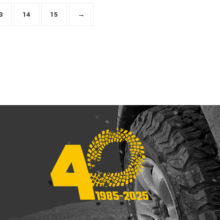
3
14
15
→