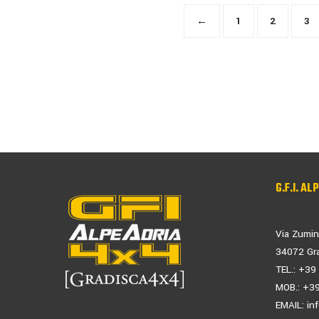
←
1
2
3
G.F.I. AL
Via Zumin
34072 Gra
TEL.: +3
MOB.: +3
EMAIL:
in