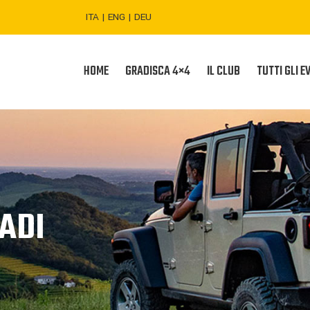
ITA
|
ENG
|
DEU
HOME
GRADISCA 4×4
IL CLUB
TUTTI GLI E
ADI