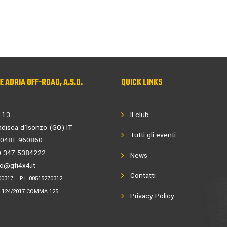
PE ADRIA OFF-ROAD, A.S.D.
QUICK LINKS
 13
Il club
disca d’Isonzo (GO) IT
Tutti gli eventi
9 0481 960860
9 347 5384222
News
fo@gfi4x4.it
Contatti
00317 – P.I. 00515270312
L. 124/2017 COMMA 125
Privacy Policy