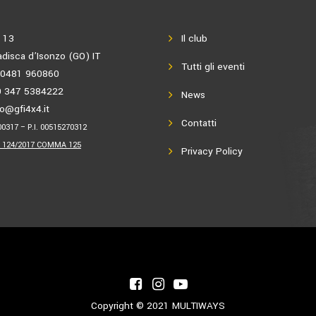
 13
Il club
disca d’Isonzo (GO) IT
Tutti gli eventi
9 0481 960860
9 347 5384222
News
fo@gfi4x4.it
Contatti
00317 – P.I. 00515270312
L. 124/2017 COMMA 125
Privacy Policy
Copyright © 2021
MULTIWAYS