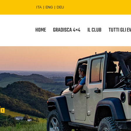
ITA
|
ENG
|
DEU
HOME
GRADISCA 4×4
IL CLUB
TUTTI GLI E
ia