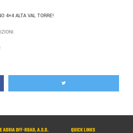
O 4×4 ALTA VAL TORRE!
IZIONI.
!
PE ADRIA OFF-ROAD, A.S.D.
QUICK LINKS