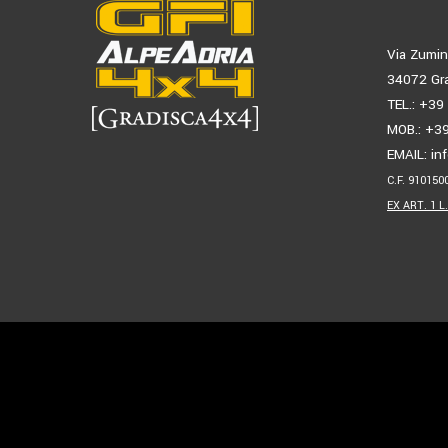
Via Zumin
34072 Gra
TEL.: +3
MOB.: +3
EMAIL:
in
C.F. 910150
EX ART. 1 